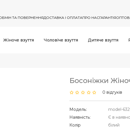
ОБМІН ТА ПОВЕРНЕННЯ
ДОСТАВКА І ОПЛАТА
ПРО НАС
ГАРАНТІЯ
ОПТОВ
Жіноче взуття
Чоловіче взуття
Дитяче взуття
Босоніжки Жіноч
0 відгуків
Модель:
model-632
Наявність:
Є в наявно
Колір
білий