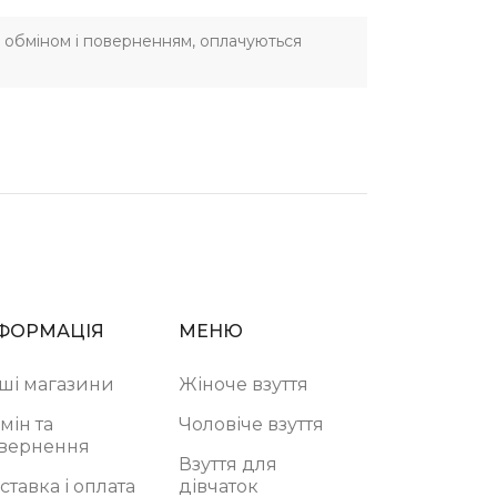
 з обміном і поверненням, оплачуються
ФОРМАЦІЯ
МЕНЮ
ші магазини
Жіноче взуття
мін та
Чоловіче взуття
вернення
Взуття для
ставка і оплата
дівчаток