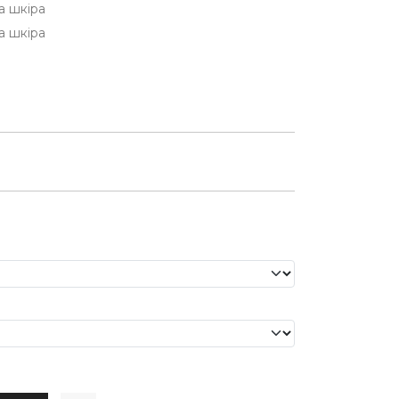
а шкіра
а шкіра
и