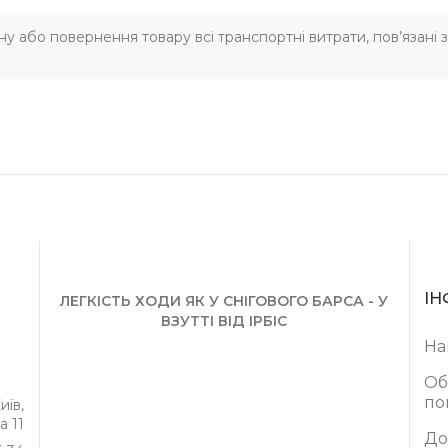
іну або повернення товару всі транспортні витрати, пов’язані
ІН
ЛЕГКІСТЬ ХОДИ ЯК У СНІГОВОГО БАРСА - У
ВЗУТТІ ВІД ІРБІС
На
Об
по
иїв,
а 11
До