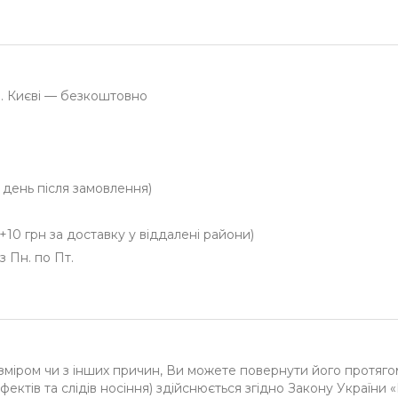
м. Києві — безкоштовно
й день після замовлення)
+10 грн за доставку у віддалені райони)
з Пн. по Пт.
зміром чи з інших причин, Ви можете повернути його протяго
фектів та слідів носіння) здійснюється згідно Закону України 