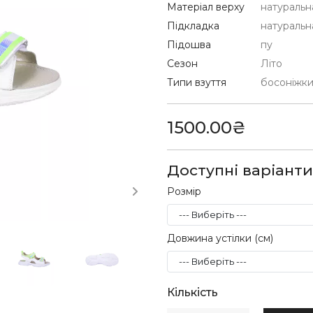
Матеріал верху
натуральн
Підкладка
натуральн
Підошва
пу
Сезон
Літо
Типи взуття
босоніжк
1500.00₴
Доступні варіанти
Розмір
Довжина устілки (см)
Кількість