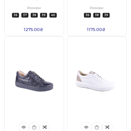
Розміри:
Розміри:
36
37
38
39
40
36
38
39
1275.00₴
1175.00₴