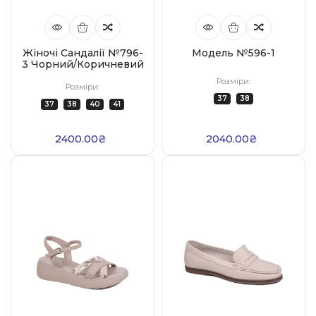
Жіночі Сандалії №796-
Модель №596-1
3 Чорний/коричневий
Розміри:
Розміри:
37
38
37
38
40
41
2400.00₴
2040.00₴