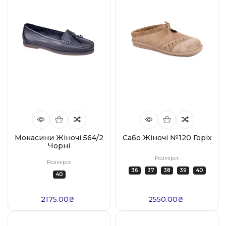
Мокасини Жіночі 564/2
Сабо Жіночі №120 Горіх
Чорні
Розміри:
Розміри:
36
37
38
39
40
40
2175.00₴
2550.00₴