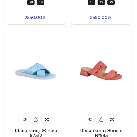
38
39
36
37
39
2550.00₴
2550.00₴
Шльопанці Жіночі
Шльопанці Жіночі
673/2
№583