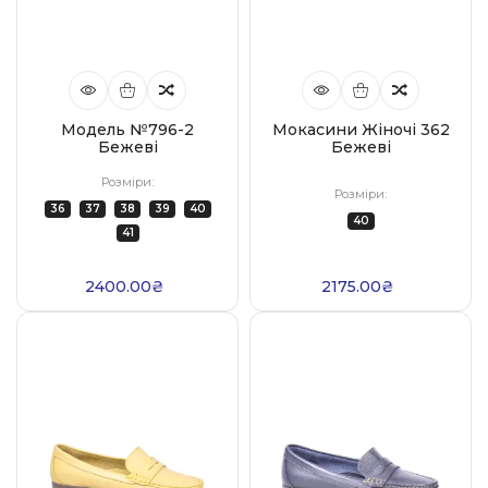
Модель №796-2
Мокасини Жіночі 362
Бежеві
Бежеві
Розміри:
Розміри:
36
37
38
39
40
40
41
2400.00₴
2175.00₴