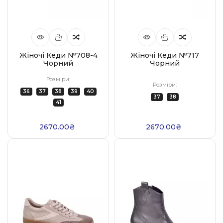
Жіночі Кеди №708-4
Жіночі Кеди №717
Чорний
Чорний
Розміри:
Розміри:
36
37
38
39
40
37
38
41
2670.00₴
2670.00₴