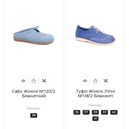
Сабо Жіночі №120/2
Туфлі Жіночі Літні
Блакитний
№118/2 Блакинті
Розміри:
Розміри:
36
37
38
39
40
38
41