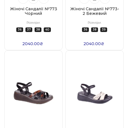
Жіночі Сандалії №773
Жіночі Сандалії №773-
Чорний
2 Бежевий
Розміри:
Розміри:
36
37
38
40
36
38
39
2040.00₴
2040.00₴