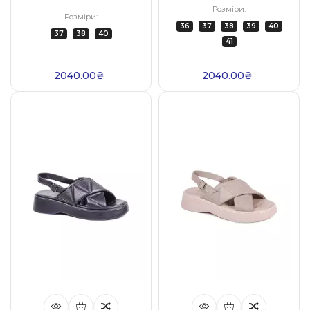
Розміри:
Розміри:
36
37
38
39
40
37
38
40
41
2040.00₴
2040.00₴