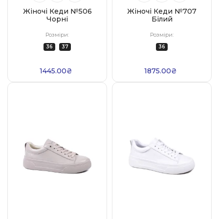
Жіночі Кеди №506
Жіночі Кеди №707
Чорні
Білий
Розміри:
Розміри:
36
37
36
1445.00₴
1875.00₴