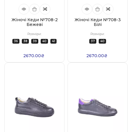
Жіночі Кеди №708-2
Жіночі Кеди №708-3
Бежеві
Білі
Розміри:
Розміри:
36
38
39
40
41
37
40
2670.00₴
2670.00₴