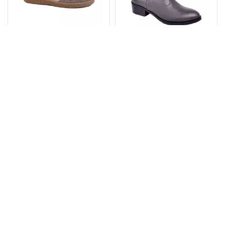
Жіночі Кеди №807
Жіночі Ковбойки №606
Лате
Сірий
Розміри:
Розміри:
38
36
37
39
2400.00₴
1605.00₴